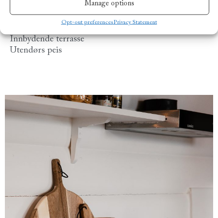
Manage options
Velutstyrt kjøkken
Stue med peis
Opt-out preferences
Privacy Statement
Bad
Innbydende terrasse
Utendørs peis