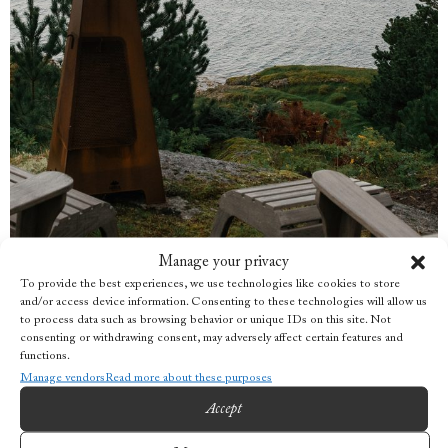
Manage your privacy
To provide the best experiences, we use technologies like cookies to store
and/or access device information. Consenting to these technologies will allow us
to process data such as browsing behavior or unique IDs on this site. Not
consenting or withdrawing consent, may adversely affect certain features and
functions.
Manage vendors
Read more about these purposes
FASILITETER
Accept
To soverom med dobbeltsenger